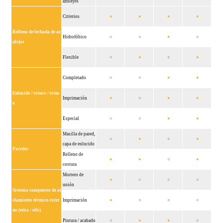
azulejos
Criterios
●
●
●
●
Relleno de lechada de az
Hidrofóbico
○
○
●
○
ulejos
Flexible
○
●
○
●
Completado
○
○
●
●
Enlucido / estuco / estuc
Imprimación
●
○
●
●
o
Especial
○
○
●
●
Masilla de pared,
○
●
○
●
capa de enlucido
Paredes
Relleno de
●
●
○
●
costura
Mortero de
●
○
○
○
unión
Sistema compuesto de ai
slamiento térmico exter
Imprimación
●
○
○
○
no (etics / eifs)
Pintura / acabado
○
●
●
○