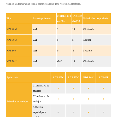
Contáctanos
relleno para formar una película compuesta con buena resistencia mecánica.
ENGLISH
Millones de p
Triglicéri
Tipo
Base de polímero
Principales propiedades
ies (℃)
dos(℃)
中
KPP 40W
VAE
5
10
Obstinado
文
KPP 50W
VAE
0
5
Neutral
KPP 60F
VAE
0
-5
Flexible
KPP 80H
VAE
-2~2
15
Obstinado
Aplicación
RDP 40W
RDP 50W
RDP 80H
RDP 60F
C1 Adhesivo de
●
●
●
●
azulejos
C2 Adhesivo de
●
●
●
●
Adhesivo de azulejos
azulejos
Adhesivo
especial para
○
○
●
○