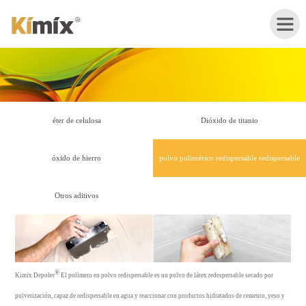
Inicio
éter de celulosa
Dióxido de titanio
Sobre
óxido de hierro
polvo polimérico redispersable redispersable
nosotros
Otros aditivos
Productos
Aplicaciones
®
Noticias
Kimix Depoler
El polímero en polvo redispersable es un polvo de látex redespersable secado por
pulverización, capaz de redispersable en agua y reaccionar con productos hidratados de cemento, yeso y