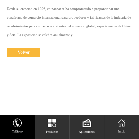
Contáctanos
Desde su creación en 1996, chinacoat se ha comprometido a proporcionar una
plataforma de comercio internacional para proveedores y fabricantes de la industria de
ENGLISH
recubrimientos para contactar a visitantes del comercio global, especialmente de China
中
y Asia. La exposición se celebra anualmente y
文
Volver
Teléfono
Inicio
Productos
Aplicaciones